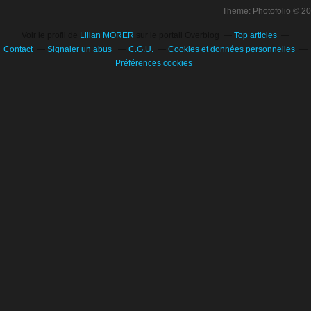
Theme: Photofolio © 2
Voir le profil de
Lilian MORER
sur le portail Overblog
Top articles
Contact
Signaler un abus
C.G.U.
Cookies et données personnelles
Préférences cookies