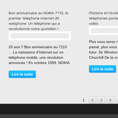
Bon anniversaire au NOKIA 7110, le
l'histoire et l'évo
premier téléphone internet dit
téléphones porta
webphone. Un téléphone qui a
vidéo
revolutionné notre quotidien !
Plus vous serez r
…
20 ans !! Bon anniversaire au 7110
passé, plus vous 
... La naissance d’Internet sur un
futur. Sir Winst
téléphone mobile, une révolution
Churchill De la 
annoncée ! En octobre 1999, NOKIA
nos jours. Voici 
annonce le lancement de son Nokia
vidéos que je trou
Lire la suite
7110 considéré comme le premier
et qui explique l'h
Lire la suite
webphone ( téléphone portable
l'évolution...
internet). Internet...
1
2
3
4