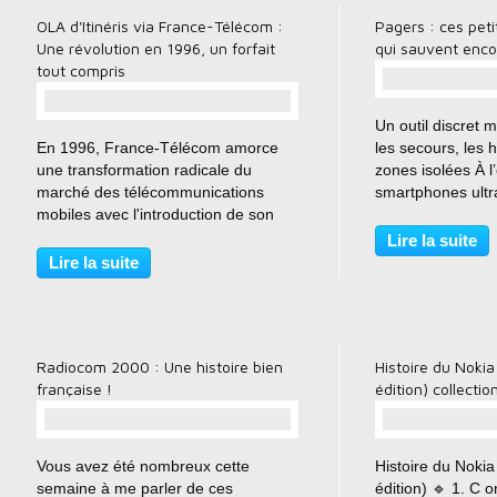
OLA d'Itinéris via France-Télécom :
Pagers : ces peti
Une révolution en 1996, un forfait
qui sauvent enco
tout compris
Un outil discret 
…
En 1996, France-Télécom amorce
les secours, les 
une transformation radicale du
zones isolées À l
marché des télécommunications
smartphones ultr
mobiles avec l'introduction de son
5G et des messag
offre OLA. Jusque-là à la traîne par
on pourrait croir
Lire la suite
rapport à la concurrence, France-
au rang des souv
Lire la suite
Télécom, sous sa marque Itinéris,
technologiques. E
abandonne son ancien...
Radiocom 2000 : Une histoire bien
Histoire du Nokia
française !
édition) collectio
…
Vous avez été nombreux cette
Histoire du Nokia
semaine à me parler de ces
édition) 🔹 1. C 