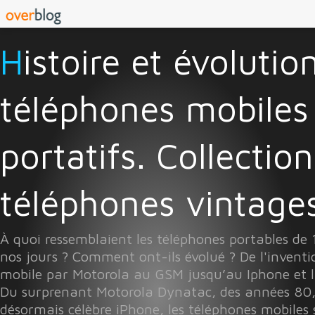
Histoire et évolution des
téléphones mobiles
portatifs. Collectio
téléphones vintages 
À quoi ressemblaient les téléphones portables de
nos jours ? Comment ont-ils évolué ? De l'invent
mobile par Motorola au GSM jusqu’au Iphone et l
Du surprenant Motorola Dynatac, des années 80
désormais célèbre iPhone, les téléphones mobiles 