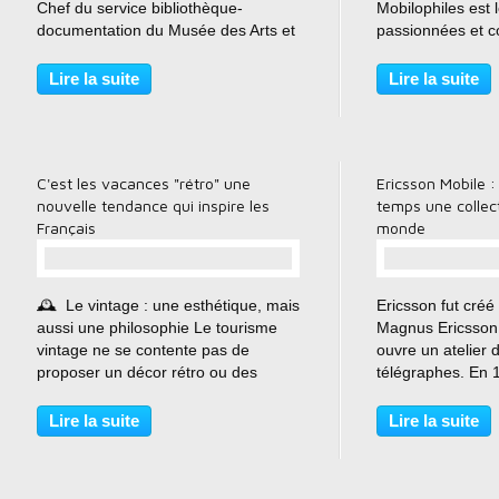
Chef du service bibliothèque-
Mobilophiles est l
documentation du Musée des Arts et
passionnées et c
Métiers à Paris, j’ai été échanger un
téléphones porta
petit moment au CNAM dans le
années 1970 à la
Lire la suite
Lire la suite
cadre d’une exposition temporaire
2000. À quoi res
pour 2026 concernant...
téléphones portab
C'est les vacances "rétro" une
Ericsson Mobile :
nouvelle tendance qui inspire les
temps une collec
Français
monde
…
🕰 ️ Le vintage : une esthétique, mais
Ericsson fut créé
aussi une philosophie Le tourisme
Magnus Ericsson
vintage ne se contente pas de
ouvre un atelier 
proposer un décor rétro ou des
télégraphes. En 1
objets anciens. Il raconte une
de 50 000 téléph
époque, une ambiance, une manière
monde. En 1950 l
Lire la suite
Lire la suite
de vivre. Il parle à l’imaginaire
son premier appel
collectif. Exemples...
depuis un mobile.