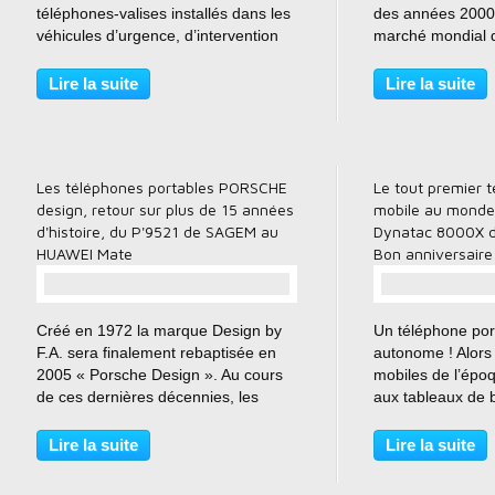
téléphones-valises installés dans les
des années 2000,
véhicules d’urgence, d’intervention
marché mondial 
ou de chantier, sans toujours vous
mobiles, avec un
souvenir du nom. Ces “big phones”
d’excellence en ma
Lire la suite
Lire la suite
ont marqué une génération, et laissé
de design foncti
une trace dans...
finlandaise contrô
Les téléphones portables PORSCHE
Le tout premier 
design, retour sur plus de 15 années
mobile au monde,
d'histoire, du P'9521 de SAGEM au
Dynatac 8000X d
HUAWEI Mate
Bon anniversaire 
…
Créé en 1972 la marque Design by
Un téléphone port
F.A. sera finalement rebaptisée en
autonome ! Alors
2005 « Porsche Design ». Au cours
mobiles de l’épo
de ces dernières décennies, les
aux tableaux de b
produits estampillés « Porsche
Motorola crée une
Design » ou « Design by F.A.
révolution en pré
Lire la suite
Lire la suite
Porsche » sont devenus de
DynaTAC (Dynami
véritables accessoires classiques...
Area Coverage) e