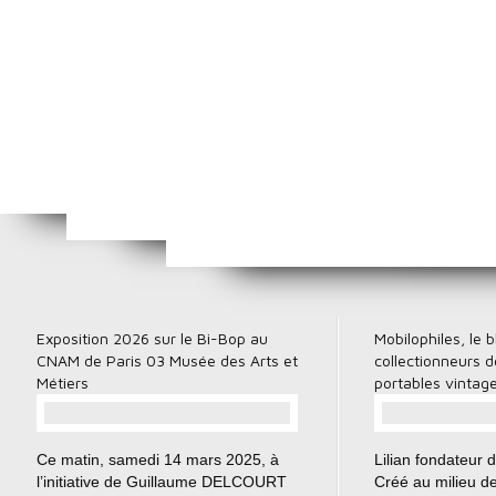
De la correspondance publique à la 6G, la grande saga des réseaux mobiles en France
Ericsson Mobile : une histoire en 5 temps une collection unique au monde
Exposition 2026 sur le Bi-Bop au
Mobilophiles, le 
CNAM de Paris 03 Musée des Arts et
collectionneurs 
Métiers
portables vintag
…
Ce matin, samedi 14 mars 2025, à
Lilian fondateur d
l’initiative de Guillaume DELCOURT
Créé au milieu d