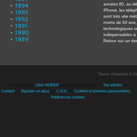
années 80, au dé
1994
iPhone, les télé
1993
sont très vite m
1992
moins de 50 ans, 
1991
technologiques o
1990
indispensables à 
1989
Retour sur un dem
Theme: Photofolio © 2
Voir le profil de
Lilian MORER
sur le portail Overblog
Top articles
Contact
Signaler un abus
C.G.U.
Cookies et données personnelles
Préférences cookies