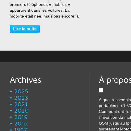
premiers téléphones « mobiles »
apparurent dans les voitures. La
mobilité était née, mais pas encore la
« portabilité ». Il fallut attendre le
début des années Soixante-dix pour
Lire la suite
voir apparaître les premiers
téléphones réellement...
Archives
À propo
2025
2023
À quoi ressembla
2021
portables de 197
2020
Comment ont-ils 
2019
l'invention du mo
2016
GSM jusqu’au Iph
1997
surprenant Motor