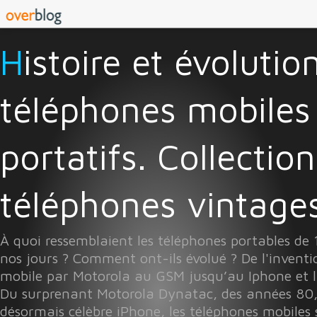
Histoire et évolution des
téléphones mobiles
portatifs. Collectio
téléphones vintages 
À quoi ressemblaient les téléphones portables de
nos jours ? Comment ont-ils évolué ? De l'invent
mobile par Motorola au GSM jusqu’au Iphone et l
Du surprenant Motorola Dynatac, des années 80
désormais célèbre iPhone, les téléphones mobiles 