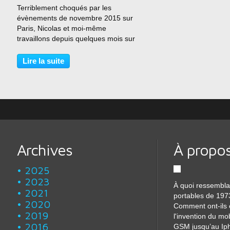
Terriblement choqués par les
évènements de novembre 2015 sur
Paris, Nicolas et moi-même
travaillons depuis quelques mois sur
un projet du renouveau des StarTAC
et du Nokia 3310. Nous avons
Lire la suite
souhaité associer notre passion à ce
projet et ainsi participer...
Archives
À propo
2025
2023
À quoi ressembla
2021
portables de 197
2020
Comment ont-ils 
2019
l'invention du mo
2016
GSM jusqu’au Iph