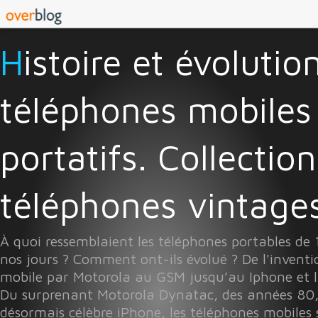
Histoire et évolution des
téléphones mobiles
portatifs. Collectio
téléphones vintages 
À quoi ressemblaient les téléphones portables de
nos jours ? Comment ont-ils évolué ? De l'invent
mobile par Motorola au GSM jusqu’au Iphone et l
Du surprenant Motorola Dynatac, des années 80
désormais célèbre iPhone, les téléphones mobiles 