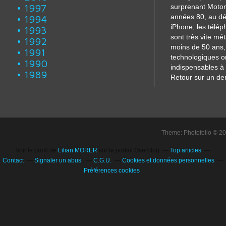
1997
surprenant Motor
années 80, au dé
1994
iPhone, les télé
1993
sont très vite m
1992
moins de 50 ans, 
1991
technologiques o
1990
indispensables à 
1989
Retour sur un dem
Theme: Photofolio © 2
Voir le profil de
Lilian MORER
sur le portail Overblog
Top articles
Contact
Signaler un abus
C.G.U.
Cookies et données personnelles
Préférences cookies