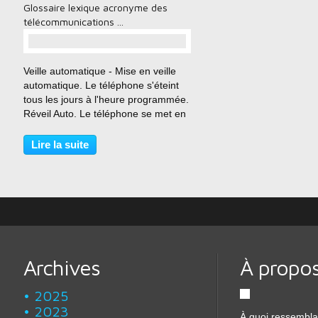
Glossaire lexique acronyme des
télécommunications ...
…
Veille automatique - Mise en veille
automatique. Le téléphone s'éteint
tous les jours à l'heure programmée.
Réveil Auto. Le téléphone se met en
marche tous les jours à l'heure
spécifiée. BTS - Base Transceiver
Lire la suite
Station (station de base radio)
assurant...
Archives
À propo
2025
2023
À quoi ressembla