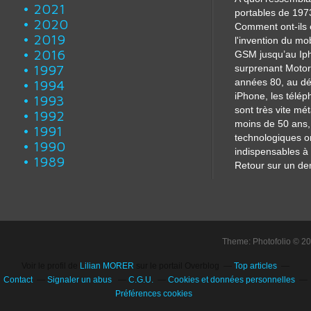
2021
portables de 197
2020
Comment ont-ils 
2019
l'invention du mo
2016
GSM jusqu’au Iph
1997
surprenant Motor
années 80, au dé
1994
iPhone, les télé
1993
sont très vite m
1992
moins de 50 ans, 
1991
technologiques o
1990
indispensables à 
1989
Retour sur un dem
Theme: Photofolio © 2
Voir le profil de
Lilian MORER
sur le portail Overblog
Top articles
Contact
Signaler un abus
C.G.U.
Cookies et données personnelles
Préférences cookies