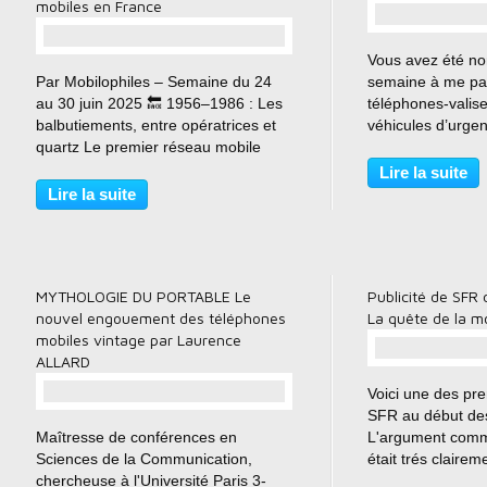
mobiles en France
Vous avez été no
…
Par Mobilophiles – Semaine du 24
semaine à me par
au 30 juin 2025 🔙 1956–1986 : Les
téléphones-valise
balbutiements, entre opératrices et
véhicules d’urgen
quartz Le premier réseau mobile
ou de chantier, s
français naît en 1956. Baptisé
souvenir du nom.
Lire la suite
sobrement "réseau manuel" et pas
ont marqué une g
Lire la suite
"Manuel Valls" ;), repose sur un
une trace dans...
fonctionnement d’une...
MYTHOLOGIE DU PORTABLE Le
Publicité de SFR
nouvel engouement des téléphones
La quête de la mob
mobiles vintage par Laurence
ALLARD
Voici une des pre
SFR au début de
…
Maîtresse de conférences en
L'argument comm
Sciences de la Communication,
était trés clairem
chercheuse à l'Université Paris 3-
mobilité. Nostalgie