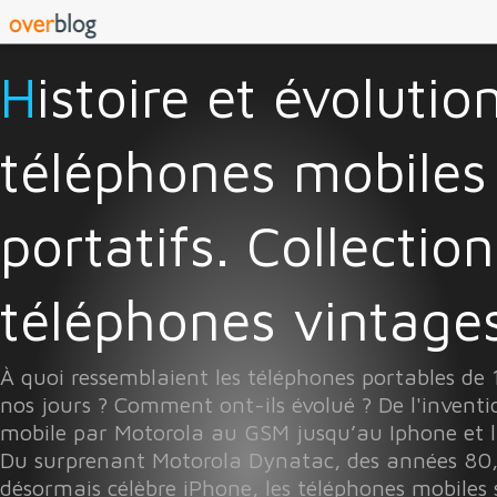
Histoire et évolution des
téléphones mobiles
portatifs. Collectio
téléphones vintages 
À quoi ressemblaient les téléphones portables de
nos jours ? Comment ont-ils évolué ? De l'invent
mobile par Motorola au GSM jusqu’au Iphone et l
Du surprenant Motorola Dynatac, des années 80
désormais célèbre iPhone, les téléphones mobiles 