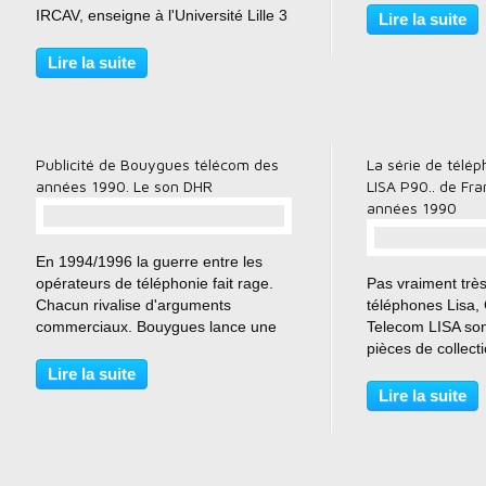
IRCAV, enseigne à l'Université Lille 3
Lire la suite
et vit à Paris. - Comment expliquer
ce nouvel engouement pour les
Lire la suite
téléphones mobiles vintage ?
Laurence Allard : Je ne pense...
Publicité de Bouygues télécom des
La série de télé
années 1990. Le son DHR
LISA P90.. de Fr
années 1990
…
En 1994/1996 la guerre entre les
opérateurs de téléphonie fait rage.
Pas vraiment trè
Chacun rivalise d'arguments
téléphones Lisa
commerciaux. Bouygues lance une
Telecom LISA son
gamme de produits avec un son
pièces de collect
haute résolution ...
Mobilophiles ave
Lire la suite
et spécialisée dan
Lire la suite
la maintenance d
télécoms, France