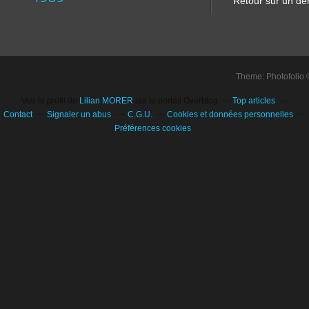
Retour sur un dem
Theme: Photofolio
Voir le profil de
Lilian MORER
sur le portail Overblog
Top articles
Contact
Signaler un abus
C.G.U.
Cookies et données personnelles
Préférences cookies