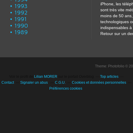
iPhone, les télé
1993
sont très vite m
1992
moins de 50 ans, 
1991
technologiques o
1990
indispensables à 
1989
Retour sur un dem
Theme: Photofolio © 2
Voir le profil de
Lilian MORER
sur le portail Overblog
Top articles
Contact
Signaler un abus
C.G.U.
Cookies et données personnelles
Préférences cookies