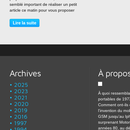
semblé important de réaliser un petit
article ce matin pour vous proposer
quelques téléphones à acquérir et
quelques conseils d'achats / ventes.
Lire la suite
Quelques conseils: Comparez les
prix Ne vous laissez...
Archives
À propo
2025
2023
À quoi ressembla
2021
portables de 197
2020
Comment ont-ils 
2019
l'invention du mo
2016
GSM jusqu’au Iph
1997
surprenant Motor
années 80, au dé
1994