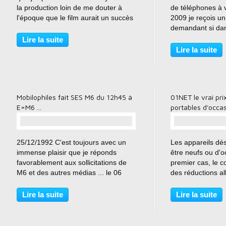
la production loin de me douter à
de téléphones à v
l'époque que le film aurait un succès
2009 je reçois u
mondial !! Un bien joli clin d’œil ...
demandant si dan
Merci à toute l'équipe du film pour le
disposais d’un D
Lire la suite
petit cadeau ;o) 1er janvier...
besoins d’un tour
Lire la suite
14 septembre 200
mes téléphones..
Mobilophiles fait SES M6 du 12h45 à
01NET le vrai pr
E=M6 ...
portables d'occa
…
25/12/1992 C'est toujours avec un
Les appareils dé
immense plaisir que je réponds
être neufs ou d'o
favorablement aux sollicitations de
premier cas, le 
M6 et des autres médias ... le 06
des réductions al
octobre 2015 dans le 12H45 et le
par rapport aux pr
19H45 Mobilophiles fait l'intro du
rédaction de nous
Lire la suite
Lire la suite
sujet du journal du soir sur M6 dans
pour participer à 
le cadre de...
dossier...