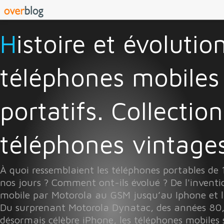
Histoire et évolution des
téléphones mobiles
portatifs. Collectio
téléphones vintages 
À quoi ressemblaient les téléphones portables de
nos jours ? Comment ont-ils évolué ? De l'invent
mobile par Motorola au GSM jusqu’au Iphone et l
Du surprenant Motorola Dynatac, des années 80
désormais célèbre iPhone, les téléphones mobiles 