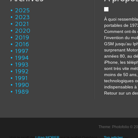
2025
2023
À quoi ressembla
2021
portables de 197
2020
Comment ont-ils 
2019
l'invention du mo
2016
GSM jusqu’au Iph
1997
surprenant Motor
années 80, au dé
1994
iPhone, les télé
1993
sont très vite m
1992
moins de 50 ans, 
1991
technologiques o
1990
indispensables à 
1989
Retour sur un dem
Theme: Photofolio © 2
Voir le profil de
Lilian MORER
sur le portail Overblog
Top articles