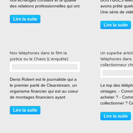
nos échanges cordiaux et la qualité
BOUYGUES téléc
des relations professionnelles qui ont
avons prêté quel
entouré le tournage. Toujours sympa
Une série de vid
de voir nos téléphones dans des
sympathique ;o)
Lire la suite
pub. Ce coup ci c'est pour SFR. Une
Lire la suite
bien belle...
Nos téléphones dans le film la
Un superbe articl
justice ou le Chaos (L'enquête)
téléphones dans 
collectionneur ch
…
Denis Robert est le journaliste qui a
le premier parlé de Clearstream, un
Le top des télép
organisme financier qui est au coeur
vintages. - Comm
de montages financiers ayant
acheter ? - Comm
défrayé la chronique. bande-
collectionner ? 
annonce de L'Enquête, film de
220 d'avril 2016 
Lire la suite
Vincent Graenq avec Gilles
collectionneur&c
Lire la suite
Lellouche qui revient sur...
Franck journalist
réalisé un superb