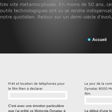
très vite métamorphosés. En moins de 50 ans, ces
outils technologiques ont su se rendre indispensab
notre quotidien. Retour sur un demi-siècle d'évol
Accueil
Prêt et location de téléphones pour
Le jour de la com
le film Rien à déclarer
Dynatac 8000 Mo
film.
…
C'est avec une émotion particulière
que j'ai prêté ce Motorola Dynatac à
Le début d'une lo