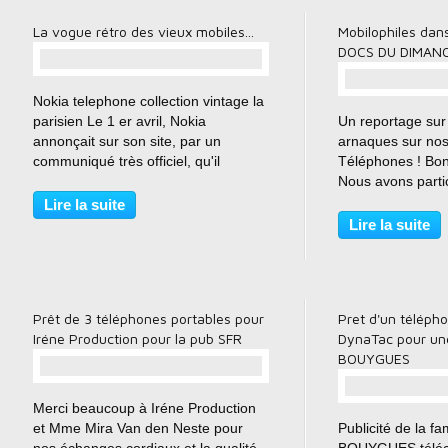
La vogue rétro des vieux mobiles...
Mobilophiles dans
DOCS DU DIMANC
…
Nokia telephone collection vintage la
parisien Le 1 er avril, Nokia
Un reportage sur 
annonçait sur son site, par un
arnaques sur no
communiqué très officiel, qu'il
Téléphones ! Bon
relançait une nouvelle version de son
Nous avons parti
modèle phare, le 3310, en jaune,
de l'émission en 
Lire la suite
bleu, rouge et vert. Un poisson d'avril
téléphones que 
Lire la suite
qui a suscité...
visionner à la pr
vidéo. Prenez le..
Prêt de 3 téléphones portables pour
Pret d'un téléph
Iréne Production pour la pub SFR
DynaTac pour un
BOUYGUES
…
Merci beaucoup à Iréne Production
et Mme Mira Van den Neste pour
Publicité de la f