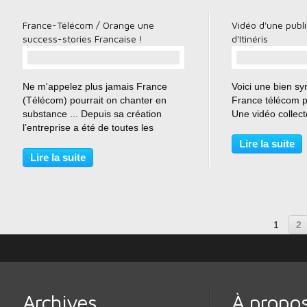
France-Télécom / Orange une
Vidéo d'une publ
success-stories Francaise !
d'Itinéris
…
Ne m'appelez plus jamais France
Voici une bien s
(Télécom) pourrait on chanter en
France télécom p
substance ... Depuis sa création
Une vidéo collect
l’entreprise a été de toutes les
aventures, du réseau radiocom2000
Lire la suite
au GSM, de l'emblématique Bibop et
Lire la suite
des Pagers jusqu'à la 3 et 4G,
Orange une success-stories...
1
2
Archives
À propo