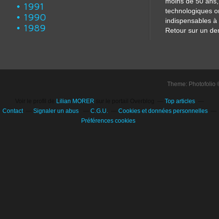
moins de 50 ans, 
1991
technologiques o
1990
indispensables à 
1989
Retour sur un dem
Theme: Photofolio
Voir le profil de
Lilian MORER
sur le portail Overblog
Top articles
Contact
Signaler un abus
C.G.U.
Cookies et données personnelles
Préférences cookies