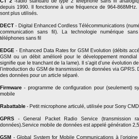
CT 2
-radio standard de type 2 téléphone sans fil analogiq
depuis 1990. Il fonctionne à une fréquence de 964-868MHz. 
sont plus utilisés
.
DECT
- Digital Enhanced Cordless Télécommunications (num
communication sans fil). La technologie numérique sans f
téléphones sans fil
EDGE
- Enhanced Data Rates for GSM Evolution (débits accél
GSM ou un débit amélioré pour le développement mondial -
signifie que le tranchant de la lame). Il s'agit d'une évolution d
l'introduction du GSM de transmission de données via GPRS. D
des données pour un article séparé.
Firmware
- programme de configuration pour (seulement) s
mobile
Rabattable
- Petit microphone articulé, utilisée pour Sony CMD
GPRS
- General Packet Radio Service (transmission r
données).Service mobile de données est appelé génération 2,
GSM
- Global System for Mobile Communications à l'origine