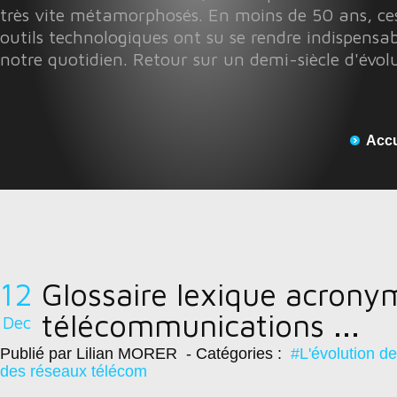
très vite métamorphosés. En moins de 50 ans, ces
outils technologiques ont su se rendre indispensab
notre quotidien. Retour sur un demi-siècle d'évol
Accu
12
Glossaire lexique acrony
télécommunications ...
Dec
Publié par Lilian MORER
- Catégories :
#L'évolution d
des réseaux télécom