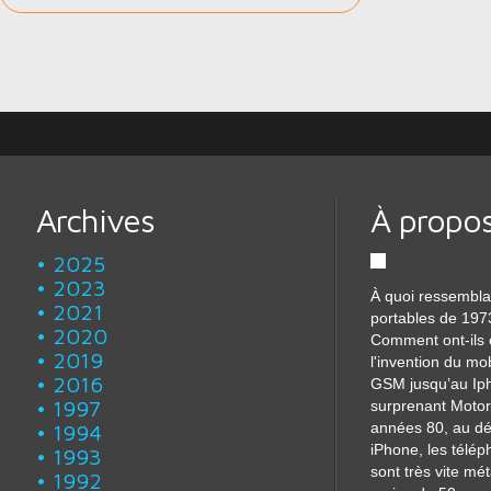
Archives
À propo
2025
2023
À quoi ressembla
2021
portables de 197
2020
Comment ont-ils 
2019
l'invention du mo
2016
GSM jusqu’au Iph
1997
surprenant Motor
années 80, au dé
1994
iPhone, les télé
1993
sont très vite m
1992