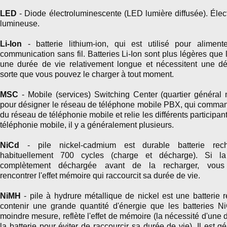
LED
- Diode électroluminescente (LED lumière diffusée). Élec
lumineuse.
Li-Ion
- batterie lithium-ion, qui est utilisé pour alimen
communication sans fil. Batteries Li-Ion sont plus légères que 
une durée de vie relativement longue et nécessitent une d
sorte que vous pouvez le charger à tout moment.
MSC
- Mobile (services) Switching Center (quartier général m
pour désigner le réseau de téléphone mobile PBX, qui comma
du réseau de téléphonie mobile et relie les différents participa
téléphonie mobile, il y a généralement plusieurs.
NiCd
- pile nickel-cadmium est durable batterie rec
habituellement 700 cycles (charge et décharge). Si la
complètement déchargée avant de la recharger, vous
rencontrer l'effet mémoire qui raccourcit sa durée de vie.
NiMH
- pile à hydrure métallique de nickel est une batterie 
contenir une grande quantité d'énergie que les batteries N
moindre mesure, reflète l'effet de mémoire (la nécessité d'un
la batterie pour éviter de raccourcir sa durée de vie). Il est 