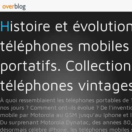
Histoire et évolution des
téléphones mobiles
portatifs. Collectio
téléphones vintages 
À quoi ressemblaient les téléphones portables de
nos jours ? Comment ont-ils évolué ? De l'invent
mobile par Motorola au GSM jusqu’au Iphone et l
Du surprenant Motorola Dynatac, des années 80
désormais célèbre iPhone, les téléphones mobiles 