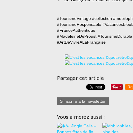
#TourismeVintage #collection #mobiloph
#TourismeResponsable #VacancesBleuB
#FranceAuthentique
#MadeleineDeProust #TourismeDurable 
#ArtDeVivreÀLaFrançaise
Partager cet article
Re
S'inscrire à la newsletter
Vous aimerez aussi :