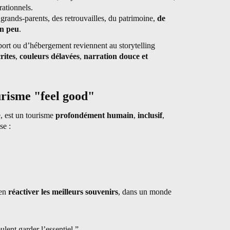
rationnels.
 grands-parents, des retrouvailles, du patrimoine,
de
un peu
.
ort ou d’hébergement reviennent au storytelling
rites
,
couleurs délavées
,
narration douce et
urisme "feel good"
e, est un tourisme
profondément humain
,
inclusif
,
se :
’en
réactiver les meilleurs souvenirs
, dans un monde
ulent garder l’essentiel.”