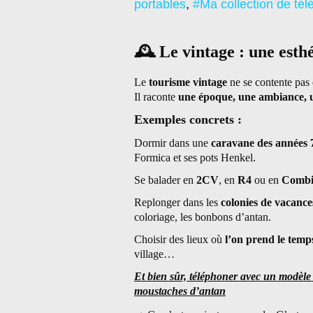
portables
,
#Ma collection de té
🕰
️ Le vintage : une est
Le
tourisme vintage
ne se contente pas 
Il raconte
une époque, une ambiance, 
Exemples concrets :
Dormir dans une
caravane des années 
Formica et ses pots Henkel.
Se balader en
2CV
, en
R4
ou en
Comb
Replonger dans les
colonies de vacance
coloriage, les bonbons d’antan.
Choisir des lieux où
l’on prend le temp
village…
Et bien sûr, téléphoner avec un modèle r
moustaches d’antan