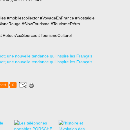
iles #mobilescollector #VoyageEnFrance #Nostalgie
lancRouge #SlowTourisme #TourismeRétro
#RetourAuxSources #TourismeCulturel
post
0