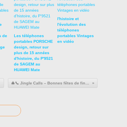
l'histoire et
e
l'évolution des
téléphones
s de
Les téléphones
portables Vintages
portables PORSCHE
en vidéo
age
design, retour sur
plus de 15 années
d'histoire, du P'9521
de SAGEM au
HUAWEI Mate
 monde
🎄📞 Jingle Calls – Bonnes fêtes de fin d'année 2025 version rétro pour les Mobilophiles !