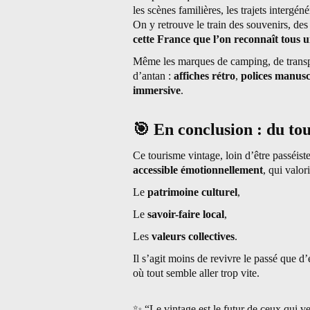
les scènes familières, les trajets intergéné
On y retrouve le train des souvenirs, des
cette France que l’on reconnaît tous 
Même les marques de camping, de transp
d’antan :
affiches rétro
,
polices manusc
immersive
.
🎯
En conclusion : du to
Ce tourisme vintage, loin d’être passéist
accessible émotionnellement
, qui valori
Le
patrimoine culturel
,
Le
savoir-faire local
,
Les
valeurs collectives
.
Il s’agit moins de revivre le passé que d
où tout semble aller trop vite.
✨
“Le vintage est le futur de ceux qui ve