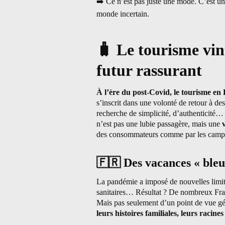
➡️
Ce n’est pas juste une mode. C’est u
monde incertain.
🧳
Le tourisme vint
futur rassurant
À l’ère du post-Covid, le tourisme en 
s’inscrit dans une volonté de retour à des 
recherche de simplicité, d’authenticité…
n’est pas une lubie passagère, mais une
des consommateurs comme par les campa
🇫🇷
Des vacances « bleu
La pandémie a imposé de nouvelles limites
sanitaires… Résultat ? De nombreux Fra
Mais pas seulement d’un point de vue géo
leurs histoires familiales, leurs racine