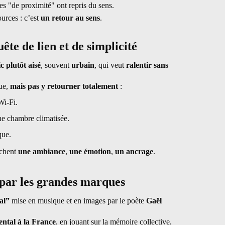
es "de proximité" ont repris du sens.
urces : c’est
un retour au sens
.
ête de lien et de simplicité
c plutôt aisé
, souvent
urbain
, qui veut
ralentir sans
ue,
mais pas y retourner totalement
:
Wi-Fi.
e chambre climatisée.
que.
rchent
une ambiance
,
une émotion
,
un ancrage
.
par les grandes marques
al”
mise en musique et en images par le poète
Gaël
ntal à la France
, en jouant sur la mémoire collective,