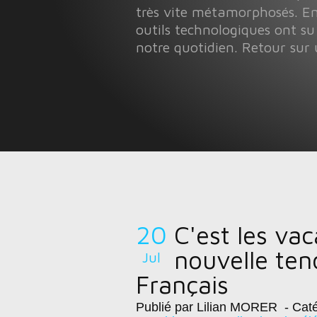
très vite métamorphosés. En
outils technologiques ont su
notre quotidien. Retour sur 
20
C'est les va
nouvelle ten
Jul
Français
Publié par Lilian MORER
- Caté