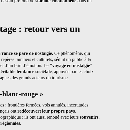
n besoin profond de
stabilité émotionnelle
dans un
age : retour vers un
France se pare de nostalgie.
Ce phénomène, qui
repères familiers et culturels, séduit un public à la
 et d’un brin d’émotion. Le
"voyage en nostalgie"
véritable tendance sociétale
, appuyée par les choix
gnes des grands acteurs du tourisme.
-blanc-rouge »
 : frontières fermées, vols annulés, incertitudes
nçais ont
redécouvert leur propre pays
.
graphique : ils ont aussi renoué avec leurs
souvenirs,
s régionales
.