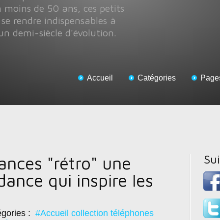
 moins de 50 ans, ces petits
 se rendre indispensables à
un demi-siècle d'évolution.
Accueil
Catégories
Page
Su
cances "rétro" une
dance qui inspire les
gories :
#Accueil collection téléphones