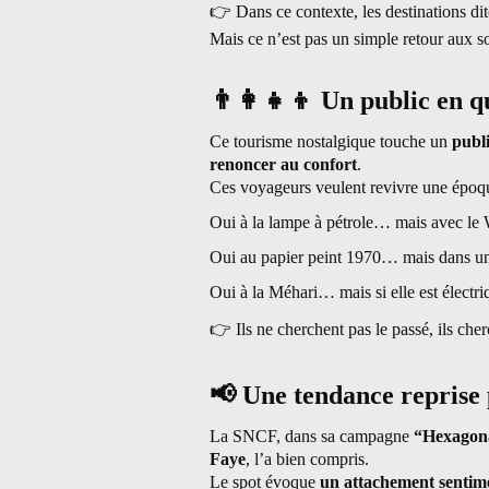
👉
Dans ce contexte, les destinations dit
Mais ce n’est pas un simple retour aux so
👨
👩
👧
👦
Un public en qu
Ce tourisme nostalgique touche un
publi
renoncer au confort
.
Ces voyageurs veulent revivre une époq
Oui à la lampe à pétrole… mais avec le 
Oui au papier peint 1970… mais dans un
Oui à la Méhari… mais si elle est électri
👉
Ils ne cherchent pas le passé, ils che
📢
Une tendance reprise 
La SNCF, dans sa campagne
“Hexagon
Faye
, l’a bien compris.
Le spot évoque
un attachement sentime