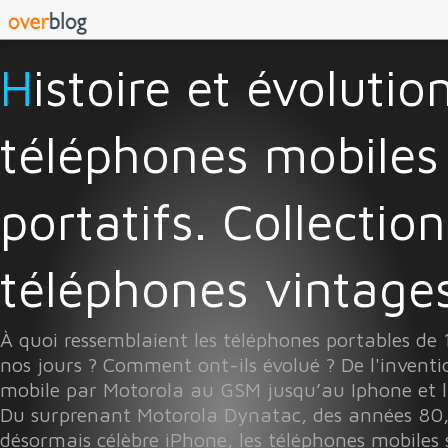
Histoire et évolution des
téléphones mobiles
portatifs. Collectio
téléphones vintages 
À quoi ressemblaient les téléphones portables de
nos jours ? Comment ont-ils évolué ? De l'invent
mobile par Motorola au GSM jusqu’au Iphone et l
Du surprenant Motorola Dynatac, des années 80
désormais célèbre iPhone, les téléphones mobiles 