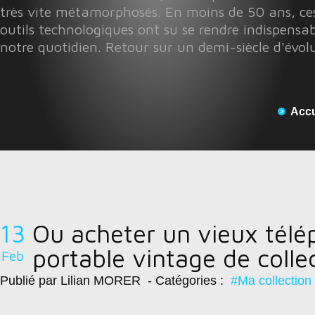
très vite métamorphosés. En moins de 50 ans, ces
outils technologiques ont su se rendre indispensab
notre quotidien. Retour sur un demi-siècle d'évol
Accu
13
Ou acheter un vieux tél
portable vintage de colle
Feb
Publié par Lilian MORER
- Catégories :
#Ma collection