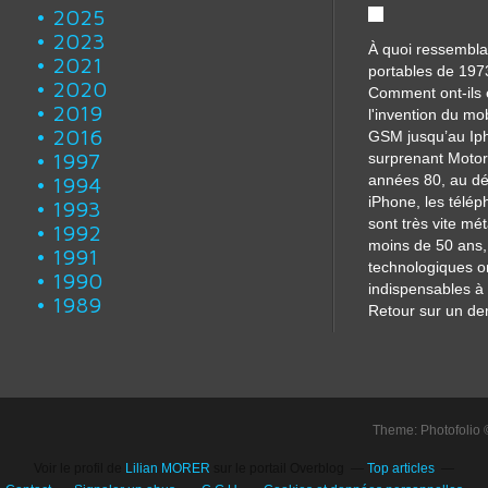
2025
2023
À quoi ressembla
2021
portables de 197
2020
Comment ont-ils 
2019
l'invention du mo
2016
GSM jusqu’au Iph
1997
surprenant Motor
années 80, au dé
1994
iPhone, les télé
1993
sont très vite m
1992
moins de 50 ans, 
1991
technologiques o
1990
indispensables à 
1989
Retour sur un dem
Theme: Photofolio
Voir le profil de
Lilian MORER
sur le portail Overblog
Top articles