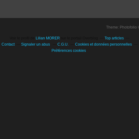
Theme: Photofolio
Voir le profil de
Lilian MORER
sur le portail Overblog
Top articles
Contact
Signaler un abus
C.G.U.
Cookies et données personnelles
Préférences cookies