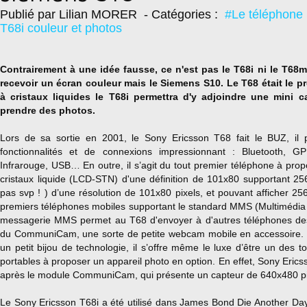
Publié par Lilian MORER
- Catégories :
#Le téléphone
T68i couleur et photos
Contrairement à une idée fausse, ce n'est pas le T68i ni le T68m
recevoir un écran couleur mais le Siemens S10. Le T68 était le p
à cristaux liquides le T68i permettra d'y adjoindre une mini 
prendre des photos.
Lors de sa sortie en 2001, le Sony Ericsson T68 fait le BUZ, il 
fonctionnalités et de connexions impressionnant : Bluetooth, 
Infrarouge, USB… En outre, il s’agit du tout premier téléphone à pro
cristaux liquide
(LCD-STN) d'une définition de 101x80 supportant 2
pas svp ! ) d’une résolution de 101x80 pixels, et pouvant afficher 25
premiers téléphones mobiles supportant le standard MMS (Multimédi
messagerie MMS permet au T68 d'envoyer à d'autres téléphones des
du CommuniCam, une sorte de petite webcam mobile en accessoire.
un petit bijou de technologie, il s’offre même le luxe d’être un des 
portables à proposer un appareil photo en option. En effet, Sony Erics
après le module CommuniCam, qui présente un capteur de 640x480 pi
Le Sony Ericsson T68i a été utilisé dans James Bond Die Another Day