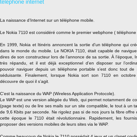
téléphone internet
La naissance d’Internet sur un téléphone mobile.
Le Nokia 7110 est considéré comme le premier
webphone
( téléphone 
En 1999, Nokia et Itinéris annoncent la sortie d'un téléphone qui cré
dans le monde du mobile. Le NOKIA 7110, était capable de naviguer 
dires de son constructeur lors de l’annonce de sa sortie. À l’époque, 
très répandu, et il est déjà exceptionnel d’en disposer sur l’ordina
pouvoir naviguer depuis un téléphone portable s’est donc tout de
séduisante. Finalement, lorsque Nokia sort son 7110 en octobre
découvre de quoi il s’agit.
C’est la naissance du WAP (Wireless Application Protocole).
Le WAP est une version allégée du Web, qui permet notamment de con
(page texte) ou de lire ses mails sur un site compatible, le tout à un 
de 9,6 Kbits par seconde. Ne rigolez pas si de nos jours la fibre offre 
cette époque le 7110 était révolutionnaire. Rapidement, les fourni
proposer des versions mobiles de leurs sites via le WAP.
Comme beaucoup de Nokia le 7110 possédait 4 jeux et un clapet coulis