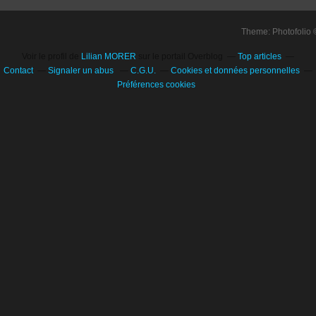
Theme: Photofolio
Voir le profil de
Lilian MORER
sur le portail Overblog
Top articles
Contact
Signaler un abus
C.G.U.
Cookies et données personnelles
Préférences cookies