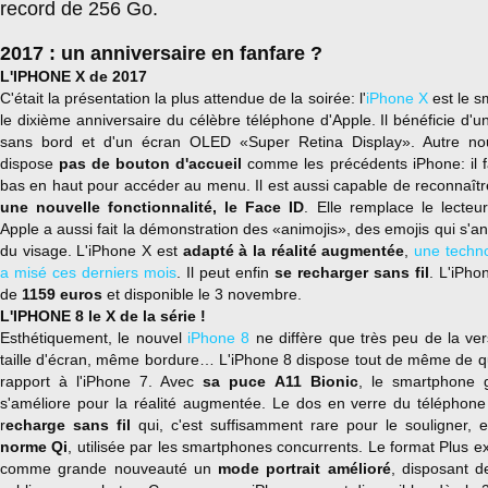
record de 256 Go.
2017 : un anniversaire en fanfare ?
L'IPHONE X de 2017
C'était la présentation la plus attendue de la soirée: l'
iPhone X
est le s
le dixième anniversaire du célèbre téléphone d'Apple. Il bénéficie d'
sans bord et d'un écran OLED «Super Retina Display». Autre no
dispose
pas de bouton d'accueil
comme les précédents iPhone: il f
bas en haut pour accéder au menu. Il est aussi capable de reconnaître
une nouvelle fonctionnalité,
le Face ID
. Elle remplace le lecteur
Apple a aussi fait la démonstration des «animojis», des emojis qui s'a
du visage. L'iPhone X est
adapté à la réalité augmentée
,
une techno
a misé ces derniers mois
. Il peut enfin
se recharger sans fil
. L'iPho
de
1159 euros
et disponible le 3 novembre.
L'IPHONE 8 le X de la série !
Esthétiquement, le nouvel
iPhone 8
ne diffère que très peu de la v
taille d'écran, même bordure… L'iPhone 8 dispose tout de même de 
rapport à l'iPhone 7. Avec
sa puce A11 Bionic
, le smartphone 
s'améliore pour la réalité augmentée. Le dos en verre du téléphone 
r
echarge sans fil
qui, c'est suffisamment rare pour le souligner, 
norme Qi
, utilisée par les smartphones concurrents. Le format Plus e
comme grande nouveauté un
mode portrait amélioré
, disposant 