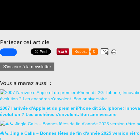
Partager cet article
Repost
0
S'inscrire à la newsletter
Vous aimerez aussi :
2007 l'arrivée d'Apple et du premier iPhone dit 2G. Iphone; Innova
évolution ? Les enchères s'envolent. Bon anniversaire
🎄📞 Jingle Calls – Bonnes fêtes de fin d'année 2025 version rétr
!