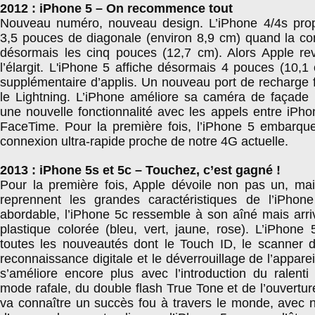
2012 : iPhone 5 – On recommence tout
Nouveau numéro, nouveau design. L’iPhone 4/4s prop
3,5 pouces de diagonale (environ 8,9 cm) quand la c
désormais les cinq pouces (12,7 cm). Alors Apple rev
l’élargit. L'iPhone 5 affiche désormais 4 pouces (10,
supplémentaire d’applis. Un nouveau port de recharge fa
le Lightning. L’iPhone améliore sa caméra de façade 
une nouvelle fonctionnalité avec les appels entre iPho
FaceTime. Pour la première fois, l’iPhone 5 embarq
connexion ultra-rapide proche de notre 4G actuelle.
2013 : iPhone 5s et 5c – Touchez, c’est gagné !
Pour la première fois, Apple dévoile non pas un, mai
reprennent les grandes caractéristiques de l’iPhon
abordable, l’iPhone 5c ressemble à son aîné mais arr
plastique colorée (bleu, vert, jaune, rose). L’iPhone 5
toutes les nouveautés dont le Touch ID, le scanner d
reconnaissance digitale et le déverrouillage de l’appare
s’améliore encore plus avec l’introduction du ralenti
mode rafale, du double flash True Tone et de l’ouverture
va connaître un succès fou à travers le monde, avec n