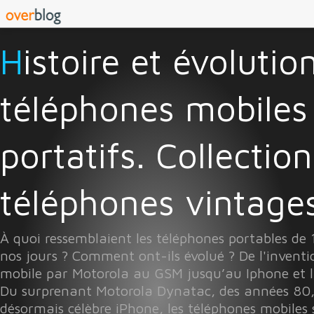
Histoire et évolution des
téléphones mobiles
portatifs. Collectio
téléphones vintages 
À quoi ressemblaient les téléphones portables de
nos jours ? Comment ont-ils évolué ? De l'invent
mobile par Motorola au GSM jusqu’au Iphone et l
Du surprenant Motorola Dynatac, des années 80
désormais célèbre iPhone, les téléphones mobiles 