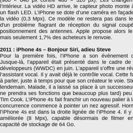
(960 × 640 px contre 480 × 320 px). Les changem
l’intérieur. La vidéo HD arrive, le capteur photo monte
un flash LED. L’iPhone se dote d’une caméra en façade 
la vidéo (0,3 Mpx). Ce modèle ne restera pas dans l
d'un problème flagrant de réception du signal cou
positionnement des antennes. Apple propose alors le 
mais seulement 1,7% des acheteurs le renvoie.
2011 : iPhone 4s – Bonjour Siri, adieu Steve
Pour la première fois, l’iPhone a son évènement d
Jusque-là, l’appareil était présenté dans le cadre de
développeurs (WWDC) en juin. L’appareil s’offre une rév
l’assistant vocal. Il y avait déjà le contrôle vocal. Cette 
à parler, juste à temps pour que son créateur le voie. S
lendemain. Malade, il a laissé sa place à un successeu
ne prendra ses fonctions que beaucoup plus tard) peu 
Tim Cook. L’iPhone 4s fait franchir un nouveau palier à l
concurrence commence à pointer un nez agressif. Hormis
l’iPhone 4s est dans la droite lignée de l’iPhone 4. Il 
améliorée (8 Mpx), capable désormais de filmer e
capacité de stockage de 64 Go.