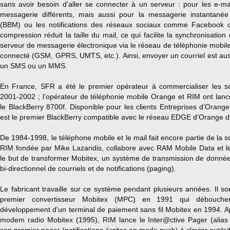
sans avoir besoin d'aller se connecter à un serveur : pour les e-m
messagerie différents, mais aussi pour la messagerie instantané
(BBM) ou les notifications des réseaux sociaux comme Facebook 
compression réduit la taille du mail, ce qui facilite la synchronisation
serveur de messagerie électronique via le réseau de téléphonie mobile 
connecté (GSM, GPRS, UMTS, etc.). Ainsi, envoyer un courriel est au
un SMS ou un MMS.
En France, SFR a été le premier opérateur à commercialiser les so
2001-2002 ; l’opérateur de téléphonie mobile Orange et RIM ont lan
le BlackBerry 8700f. Disponible pour les clients Entreprises d’Orang
est le premier BlackBerry compatible avec le réseau EDGE d’Orange d
De 1984-1998, le téléphone mobile et le mail fait encore partie de la sc
RIM fondée par Mike Lazaridis, collabore avec RAM Mobile Data et l
le but de transformer Mobitex, un système de transmission de donnée
bi-directionnel de courriels et de notifications (paging).
Le fabricant travaille sur ce système pendant plusieurs années. Il sor
premier convertisseur Mobitex (MPC) en 1991 qui débouche
développement d'un terminal de paiement sans fil Mobitex en 1994. A
modem radio Mobitex (1995), RIM lance le Inter@ctive Pager (alias