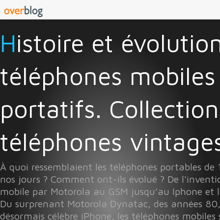
Histoire et évolution des
téléphones mobiles
portatifs. Collectio
téléphones vintages 
À quoi ressemblaient les téléphones portables de
nos jours ? Comment ont-ils évolué ? De l'invent
mobile par Motorola au GSM jusqu’au Iphone et l
Du surprenant Motorola Dynatac, des années 80
désormais célèbre iPhone, les téléphones mobiles 