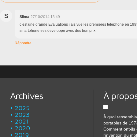
S
Slima
27/10/2014 13:49
c est une grande Evaluations j ais vue les premieres telephone en 19
smartphone tres développe avec des bon prix
Répondre
Archives
À propo
2025
2023
À quoi ressembla
2021
portables de 197
2020
Comment ont-ils 
2019
l'invention du mo