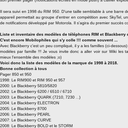
son premier pager (notifications écrites en mode push) à clavier explo
Il sera suivi en 1998 du RIM 950. D'une taille semblable à une barre d
appareil permettait au groupe d'entrer en compétition avec SkyTel, un
de notifications développé par Motorola. Il s'agira du premier succès 
Liste et inventaire des modèles de téléphones RIM et Blackberry 
C'est encore Mobilophiles qui s'y colle !!! comme souvent ...
Avec Blackberry c'est un peu compliqué, il y a les familles (ci-dessous
modèles par famille !!! Je vous invite donc a aller voir sur Wiki les t
mieux l'ensemble des modèles ;o)
Voici donc la liste des modèles de la marque de 1998 à 2018.
Bonne collection à tous
Pager 850 et 950
1998: Le RIM900 et RIM 950 et 957
2000: Le Blackberry 5810/5820
2002: Le Blackberry 6200 / 6510 / 6710
2003: Le Blackberry QUARK (7210, 7230 ...)
2004: Le Blackberry ELECTRON
2005: Le Blackberry 8700
2006: Le Blackberry PEARL
2007: Le Blackberry CURVE
2008: Le Blackberry BOLD et le STORM