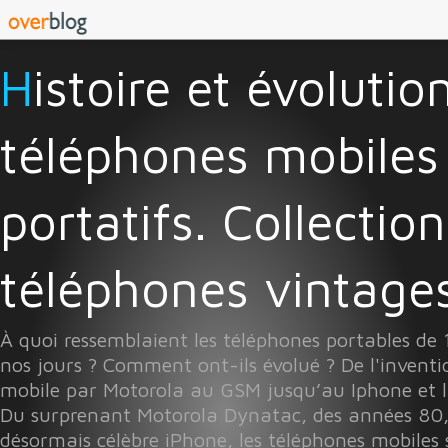
Histoire et évolution des
téléphones mobiles
portatifs. Collectio
téléphones vintages 
À quoi ressemblaient les téléphones portables de
nos jours ? Comment ont-ils évolué ? De l'invent
mobile par Motorola au GSM jusqu’au Iphone et l
Du surprenant Motorola Dynatac, des années 80
désormais célèbre iPhone, les téléphones mobiles 