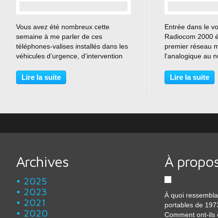
…
Vous avez été nombreux cette
Entrée dans le vo
semaine à me parler de ces
Radiocom 2000 ét
téléphones-valises installés dans les
premier réseau m
véhicules d’urgence, d’intervention
l'analogique au 
ou de chantier, sans toujours vous
l'arrivée du GSM v
souvenir du nom. Ces “big phones”
A chaque decenie 
Lire la suite
Lire la suite
ont marqué une génération, et laissé
1G dans les anné
une trace dans...
réseau Radiocom
Archives
À propo
2025
2023
À quoi ressembla
2021
portables de 197
2020
Comment ont-ils 