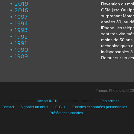
2019
l'invention du mo
2016
GSM jusqu’au Iph
1997
surprenant Motor
années 80, au dé
1994
iPhone, les télé
1993
sont très vite m
1992
moins de 50 ans, 
1991
technologiques o
1990
indispensables à 
1989
Retour sur un dem
Theme: Photofolio © 2
Voir le profil de
Lilian MORER
sur le portail Overblog
Top articles
Contact
Signaler un abus
C.G.U.
Cookies et données personnelles
Préférences cookies