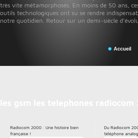
très vite métamorphosés. En moins de 50 ans, ces
outils technologiques ont su se rendre indispensab
notre quotidien. Retour sur un demi-siècle d'évol
Accueil
les gsm les telephones radiocom
Radiocom 2000 : Une histoire bien
Du Radiocom 20
française !
téléphone analo