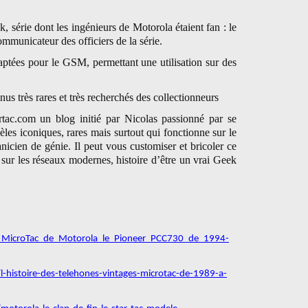
 série dont les ingénieurs de Motorola étaient fan : le
ommunicateur des officiers de la série.
daptées pour le GSM, permettant une utilisation sur des
us très rares et très recherchés des collectionneurs
artac.com un blog initié par Nicolas passionné par se
es iconiques, rares mais surtout qui fonctionne sur le
icien de génie. Il peut vous customiser et bricoler ce
 sur les réseaux modernes, histoire d’être un vrai Geek
e_MicroTac_de_Motorola_le_Pioneer_PCC730_de_1994-
histoire-des-telehones-vintages-microtac-de-1989-a-