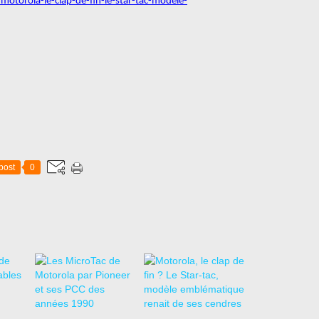
torola-le-clap-de-fin-le-star-tac-modele-
post
0