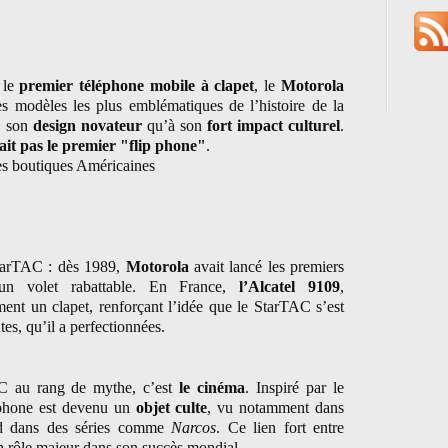
 le
premier téléphone mobile à clapet
, le
Motorola
es modèles les plus emblématiques de l’histoire de la
à son
design novateur
qu’à son
fort impact culturel
.
ait pas le premier "flip phone"
.
les boutiques Américaines
StarTAC : dès 1989,
Motorola
avait lancé les premiers
un volet rabattable. En France,
l’Alcatel 9109
,
ent un clapet, renforçant l’idée que le StarTAC s’est
tes, qu’il a perfectionnées.
AC au rang de mythe, c’est
le cinéma
. Inspiré par le
éphone est devenu un
objet culte
, vu notamment dans
rd dans des séries comme
Narcos
. Ce lien fort entre
un rôle majeur dans son succès mondial.