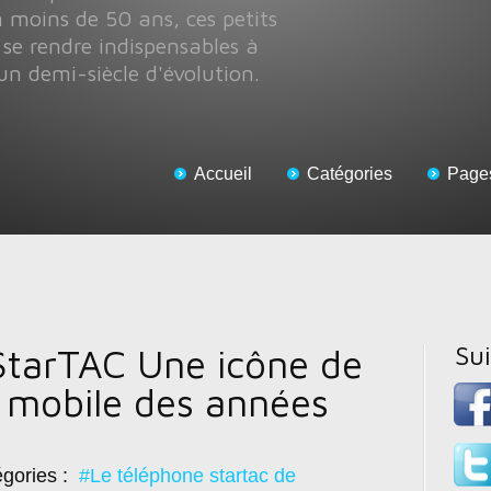
 moins de 50 ans, ces petits
 se rendre indispensables à
un demi-siècle d'évolution.
Accueil
Catégories
Page
Su
StarTAC Une icône de
e mobile des années
gories :
#Le téléphone startac de