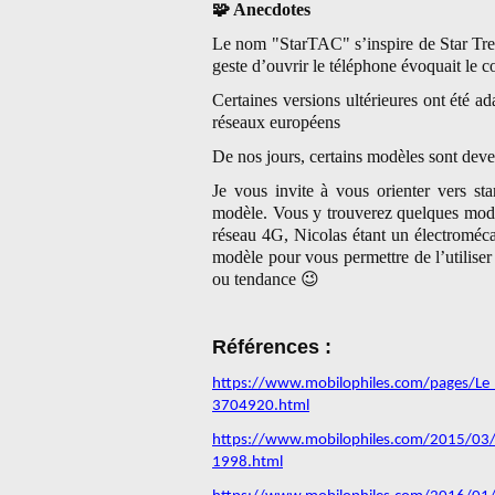
🧩
Anecdotes
Le nom "StarTAC" s’inspire de Star Trek,
geste d’ouvrir le téléphone évoquait le c
Certaines versions ultérieures ont été a
réseaux européens
De nos jours, certains modèles sont deven
Je vous invite à vous orienter vers st
modèle. Vous y trouverez quelques modèl
réseau 4G, Nicolas étant un électromécan
modèle pour vous permettre de l’utiliser
ou tendance
😉
Références :
https://www.mobilophiles.com/pages/L
3704920.html
https://www.mobilophiles.com/2015/03/l-
1998.html