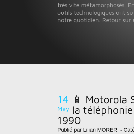
très vite métamorphosés. En
outils technologiques ont su
notre quotidien. Retour sur 
14
📱 Motorola 
la téléphoni
May
1990
Publié par Lilian MORER
- Caté