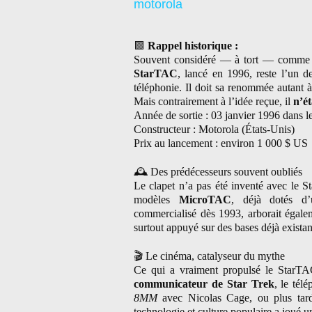
motorola
🟩
Rappel historique :
Souvent considéré — à tort — comme
StarTAC
, lancé en 1996, reste l’un d
téléphonie. Il doit sa renommée autant 
Mais contrairement à l’idée reçue, il
n’ét
Année de sortie : 03 janvier 1996 dans 
Constructeur : Motorola (États-Unis)
Prix au lancement : environ 1 000 $ US
🕰
️ Des prédécesseurs souvent oubliés
Le clapet n’a pas été inventé avec le 
modèles
MicroTAC
, déjà dotés d’
commercialisé dès 1993, arborait égalem
surtout appuyé sur des bases déjà existan
🎬
Le cinéma, catalyseur du mythe
Ce qui a vraiment propulsé le StarT
communicateur de Star Trek
, le tél
8MM
avec Nicolas Cage, ou plus ta
technologie et culture populaire a joué 