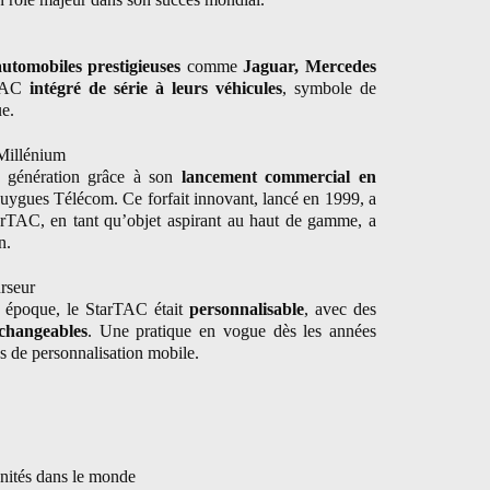
utomobiles prestigieuses
comme
Jaguar, Mercedes
rTAC
intégré de série à leurs véhicules
, symbole de
ue.
 Millénium
 génération grâce à son
lancement commercial en
ygues Télécom. Ce forfait innovant, lancé en 1999, a
tarTAC, en tant qu’objet aspirant au haut de gamme, a
n.
rseur
époque, le StarTAC était
personnalisable
, avec des
rchangeables
. Une pratique en vogue dès les années
s de personnalisation mobile.
unités dans le monde